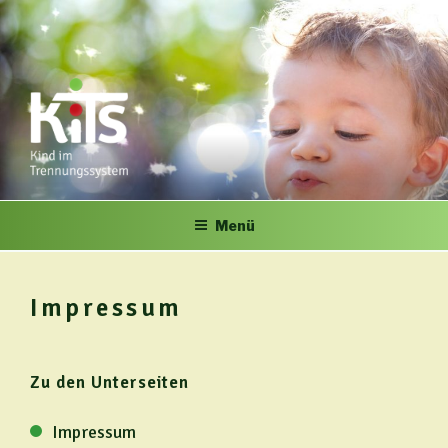
Zum
Inhalt
springen
KITS
Kind im Trennungssystem
Menü
Impressum
Zu den Unterseiten
Impressum