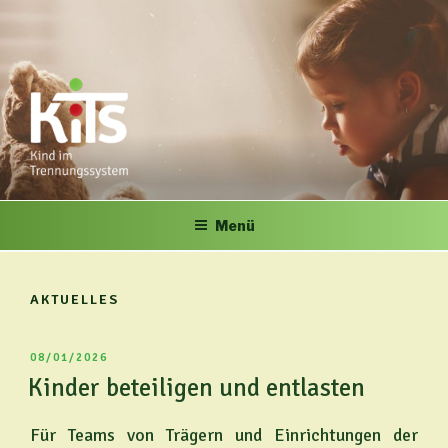
Zum
Inhalt
springen
KITS
Kind im Trennungssystem
Menü
AKTUELLES
VERÖFFENTLICHT
08/01/2026
AM
Kinder beteiligen und entlasten
Für Teams von Trägern und Einrichtungen der